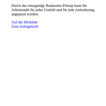
Durch das einzigartige Baukasten-Prinzip kann Ihr
Arbeitsstuhl für jedes Umfeld und für jede Anforderung
angepasst werden.
Auf die Merkliste
Dieses
Zum Anfragekorb
Produkt
weist
mehrere
Varianten
auf.
Die
Optionen
können
auf
der
Produktseite
gewählt
werden